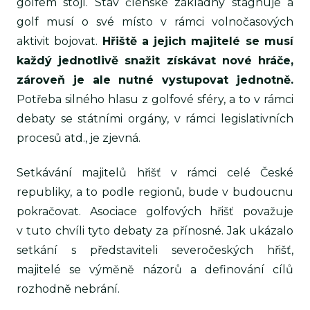
golfem stojí. Stav členské základny stagnuje a
golf musí o své místo v rámci volnočasových
aktivit bojovat.
Hřiště a jejich majitelé se musí
každý jednotlivě snažit získávat nové hráče,
zároveň je ale nutné vystupovat jednotně.
Potřeba silného hlasu z golfové sféry, a to v rámci
debaty se státními orgány, v rámci legislativních
procesů atd., je zjevná.
Setkávání majitelů hřišť v rámci celé České
republiky, a to podle regionů, bude v budoucnu
pokračovat. Asociace golfových hřišť považuje
v tuto chvíli tyto debaty za přínosné. Jak ukázalo
setkání s představiteli severočeských hřišť,
majitelé se výměně názorů a definování cílů
rozhodně nebrání.