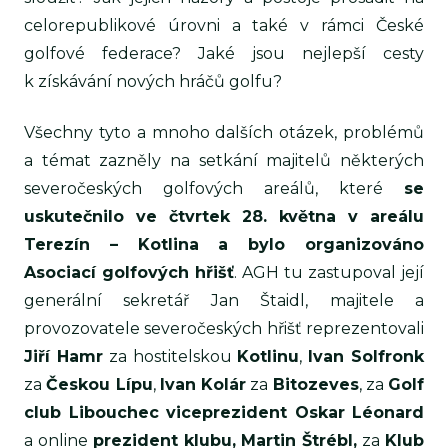
celorepublikové úrovni a také v rámci České
golfové federace? Jaké jsou nejlepší cesty
k získávání nových hráčů golfu?
Všechny tyto a mnoho dalších otázek, problémů
a témat zazněly na setkání majitelů některých
severočeských golfových areálů, které
se
uskutečnilo ve čtvrtek 28. května v areálu
Terezín – Kotlina a bylo organizováno
Asociací golfových hřišť
. AGH tu zastupoval její
generální sekretář Jan Štaidl, majitele a
provozovatele severočeských hřišť reprezentovali
Jiří Hamr
za hostitelskou
Kotlinu
,
Ivan Solfronk
za
Českou Lípu
,
Ivan Kolár
za
Bitozeves
, za
Golf
club Libouchec viceprezident Oskar Léonard
a online
prezident klubu, Martin Štrébl,
za
Klub