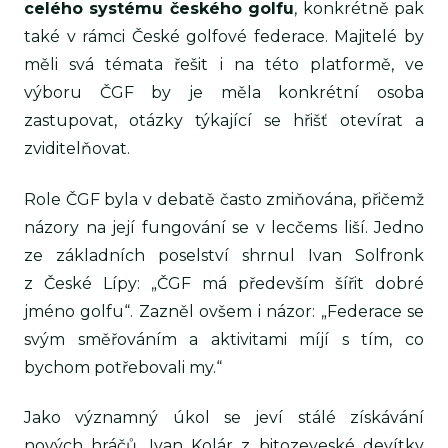
celého systému českého golfu
, konkrétně pak
také v rámci České golfové federace. Majitelé by
měli svá témata řešit i na této platformě, ve
výboru ČGF by je měla konkrétní osoba
zastupovat, otázky týkající se hřišť otevírat a
zviditelňovat.
Role ČGF byla v debatě často zmiňována, přičemž
názory na její fungování se v lecčems liší. Jedno
ze základních poselství shrnul Ivan Solfronk
z České Lípy: „ČGF má především šířit dobré
jméno golfu“. Zazněl ovšem i názor: „Federace se
svým směřováním a aktivitami míjí s tím, co
bychom potřebovali my.“
Jako významný úkol se jeví stálé získávání
nových hráčů. Ivan Kolár z bitozeveské devítky