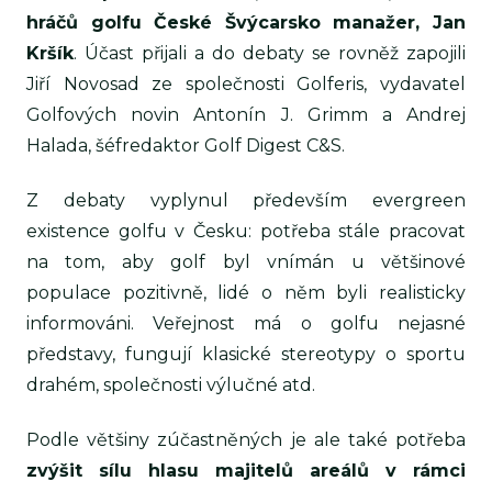
hráčů golfu České Švýcarsko manažer, Jan
Kršík
. Účast přijali a do debaty se rovněž zapojili
Jiří Novosad ze společnosti Golferis, vydavatel
Golfových novin Antonín J. Grimm a Andrej
Halada, šéfredaktor Golf Digest C&S.
Z debaty vyplynul především evergreen
existence golfu v Česku: potřeba stále pracovat
na tom, aby golf byl vnímán u většinové
populace pozitivně, lidé o něm byli realisticky
informováni. Veřejnost má o golfu nejasné
představy, fungují klasické stereotypy o sportu
drahém, společnosti výlučné atd.
Podle většiny zúčastněných je ale také potřeba
zvýšit sílu hlasu majitelů areálů v rámci