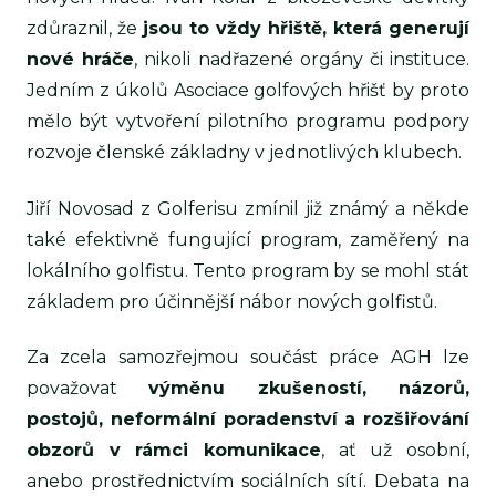
zdůraznil, že
jsou to vždy hřiště, která generují
nové hráče
, nikoli nadřazené orgány či instituce.
Jedním z úkolů Asociace golfových hřišť by proto
mělo být vytvoření pilotního programu podpory
rozvoje členské základny v jednotlivých klubech.
Jiří Novosad z Golferisu zmínil již známý a někde
také efektivně fungující program, zaměřený na
lokálního golfistu. Tento program by se mohl stát
základem pro účinnější nábor nových golfistů.
Za zcela samozřejmou součást práce AGH lze
považovat
výměnu zkušeností, názorů,
postojů, neformální poradenství a rozšiřování
obzorů v rámci komunikace
, ať už osobní,
anebo prostřednictvím sociálních sítí. Debata na