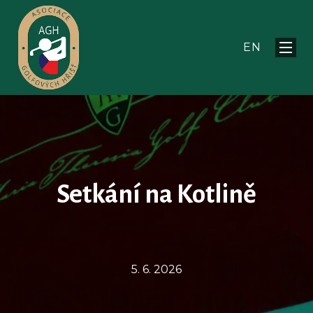
CS
O n
EN
Menu
Akt
Čle
Pr
Par
Kon
CS
EN
Setkání na Kotlině
5. 6. 2026