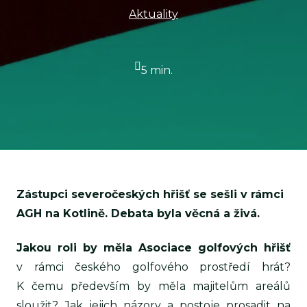
Aktuality
5 min.
Zástupci severočeských hřišť se sešli v rámci
AGH na Kotlině. Debata byla věcná a živá.
Jakou roli by měla Asociace golfových hřišť
v rámci českého golfového prostředí hrát?
K čemu především by měla majitelům areálů
sloužit? Jak jejich názory a postoje prosadit na