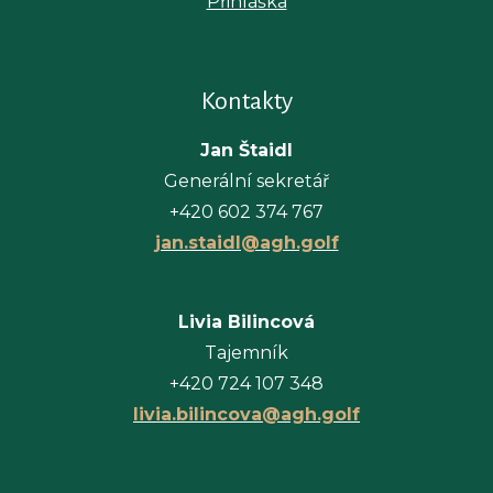
Přihláška
Kontakty
Jan Štaidl
Generální sekretář
+420 602 374 767
jan.staidl@agh.golf
Livia Bilincová
Tajemník
+420 724 107 348
livia.bilincova@agh.golf