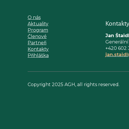
O nás
Kontakt
Aktuality
Program
Jan Štaid
Členové
Generální
Partneři
+420 602 
Kontakty
jan.staid
Přihláška
Copyright 2025 AGH, all rights reserved.