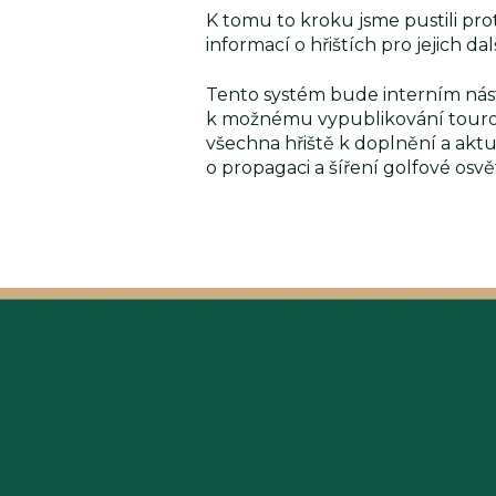
K tomu to kroku jsme pustili pro
informací o hřištích pro jejich d
Tento systém bude interním nástr
k možnému vypublikování tourop
všechna hřiště k doplnění a aktua
o propagaci a šíření golfové osvět