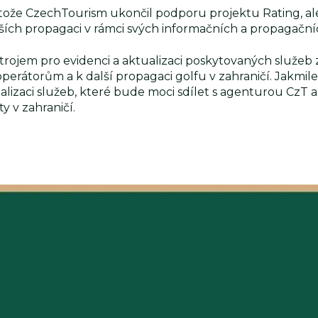
tože CzechTourism ukončil podporu projektu Rating, ale 
alších propagaci v rámci svých informačních a propagační
ojem pro evidenci a aktualizaci poskytovaných služeb z
erátorům a k další propagaci golfu v zahraničí. Jakm
lizaci služeb, které bude moci sdílet s agenturou CzT a d
y v zahraničí.