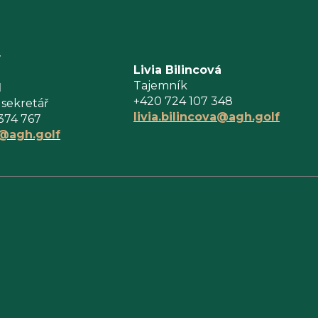
y
Livia Bilincová
Tajemník
l
+420 724 107 348
 sekretář
livia.bilincova@agh.golf
374 767
l@agh.golf