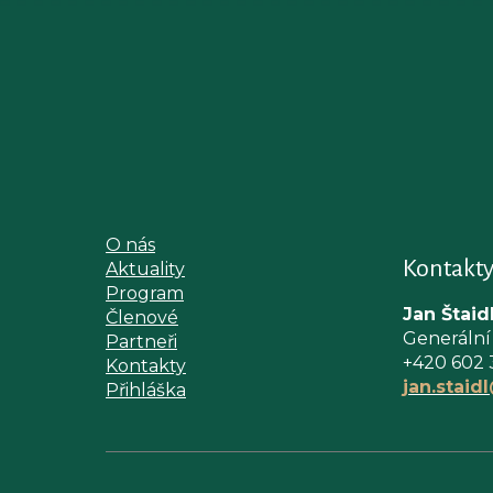
O nás
Kontakt
Aktuality
Program
Jan Štaid
Členové
Generální
Partneři
+420 602 
Kontakty
jan.staid
Přihláška