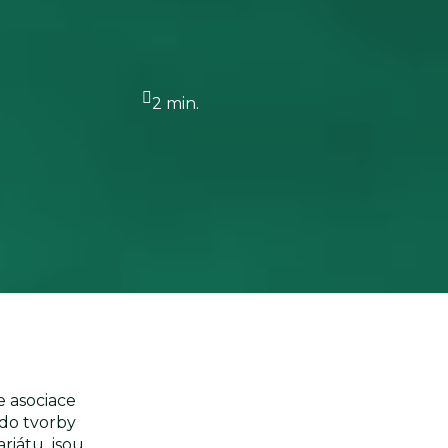
2 min.
e asociace
 do tvorby
riátu, jsou