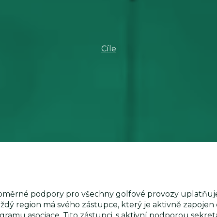
Cíle
ovnoměrné podpory pro všechny golfové provozy uplatňuj
aždý region má svého zástupce, který je aktivně zapojen
gramu asociace. Tito zástupci, s aktivní podporou sekreta