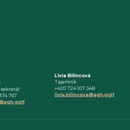
y
Livia Bilincová
Tajemník
l
+420 724 107 348
 sekretář
livia.bilincova@agh.golf
374 767
l@agh.golf