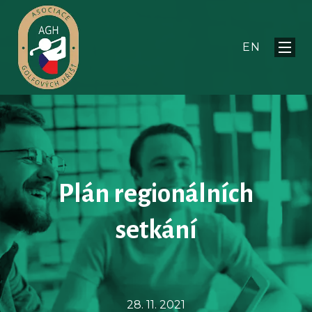
CS
O n
EN
Menu
Akt
Čle
Pr
Par
Kon
CS
EN
Plán regionálních
setkání
28. 11. 2021