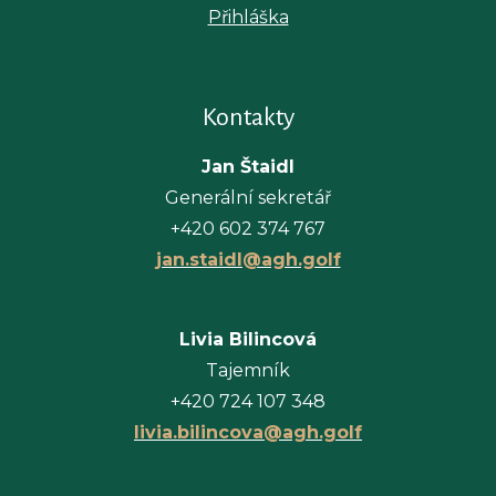
Přihláška
Kontakty
Jan Štaidl
Generální sekretář
+420 602 374 767
jan.staidl@agh.golf
Livia Bilincová
Tajemník
+420 724 107 348
livia.bilincova@agh.golf