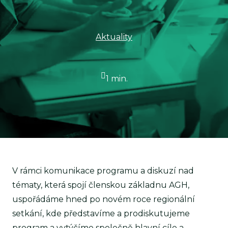
Aktuality
1 min.
V rámci komunikace programu a diskuzí nad
tématy, která spojí členskou základnu AGH,
uspořádáme hned po novém roce regionální
setkání, kde představíme a prodiskutujeme
program a vytýčíme společně hlavní cíle a